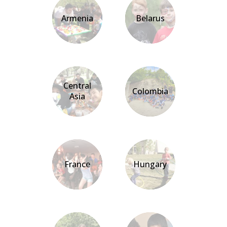
Armenia
Belarus
Central
Colombia
Asia
France
Hungary