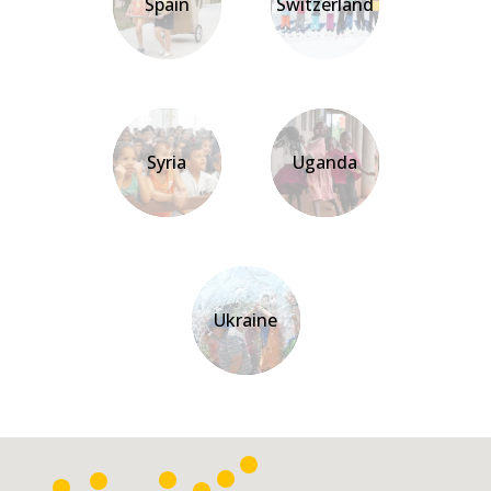
Spain
Switzerland
Syria
Uganda
Ukraine