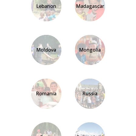
Lebanon
Madagascar
Moldova
Mongolia
Romania
Russia