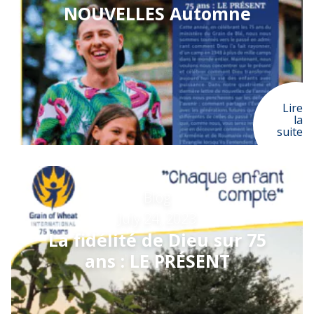
NOUVELLES Automne
Lire
la
suite
Blog
July 24, 2023
La fidélité de Dieu sur 75
ans : LE PRÉSENT