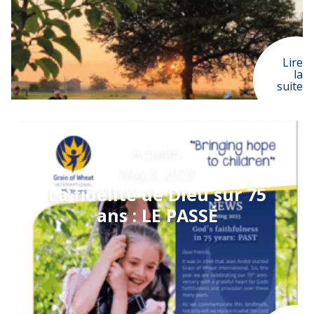
Lire
la
suite
Activités
May 3, 2023
La fidélité de Dieu sur 75
ans : LE PASSÉ