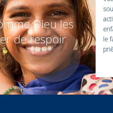
sou
act
omme Dieu les
enf
er de l’espoir
le 
pri