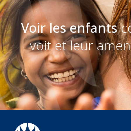
Voir les enfants
c
voit et leur amen