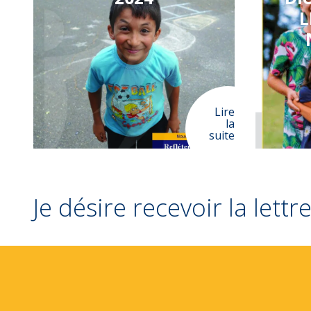
L
Lire
la
suite
Je désire recevoir la lett