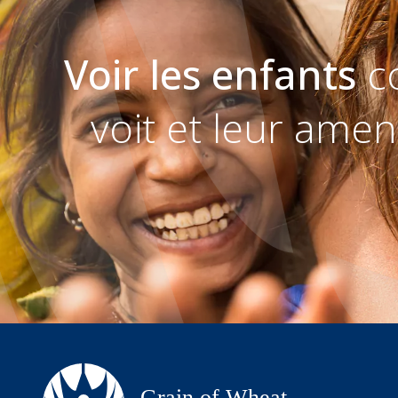
Voir les enfants
c
voit et leur amen