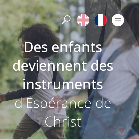
Rechercher
English
Français
Men
Des enfants
deviennent des
instruments
d'Espérance de
Christ