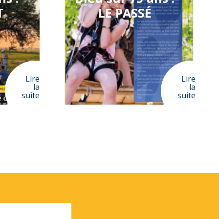
T
LE PASSÉ
Lire
Lire
la
la
suite
suite