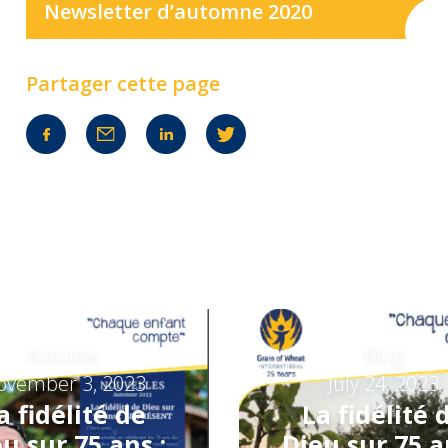
Newsletter d’automne 2020
Partager cette page
Activités
Blog
ovember 3, 2023
July 24, 2023
a fidélité de
La fidélité 
u sur 75 ans :
Dieu sur 75 a