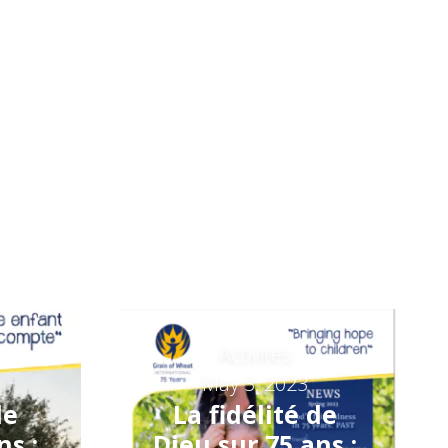
Activités
May 3, 2023
de
La fidélité de
ns :
Dieu sur 75 ans :