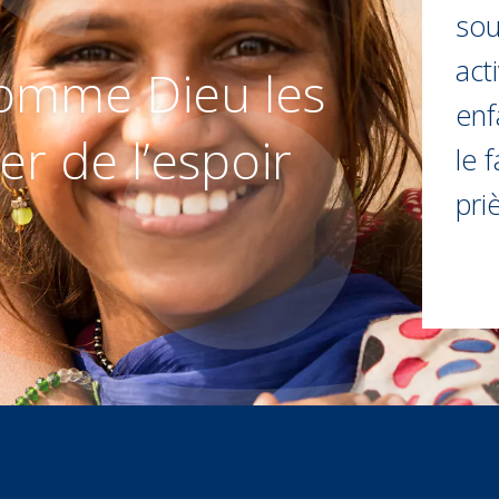
sou
act
omme Dieu les
enf
er de l’espoir
le 
pri