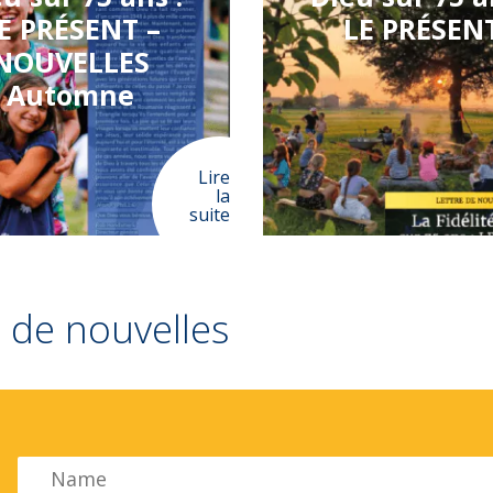
E PRÉSENT –
LE PRÉSEN
NOUVELLES
Automne
Lire
la
suite
re de nouvelles
Name